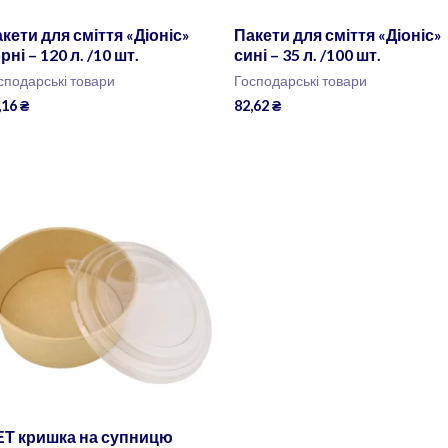
кети для сміття «Діоніс»
Пакети для сміття «Діоніс»
рні – 120 л. /10 шт.
сині – 35 л. /100 шт.
сподарські товари
Господарські товари
,16
₴
82,62
₴
ЕТ кришка на супницю