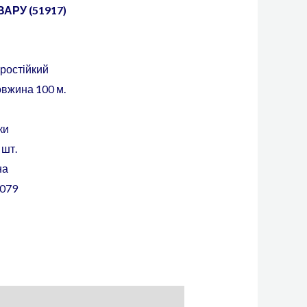
АРУ (51917)
аростійкий
овжина 100 м.
ки
 шт.
на
079