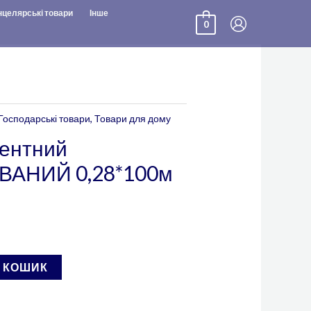
нцелярські товари
Інше
0
Господарські товари
,
Товари для дому
ментний
ВАНИЙ 0,28*100м
В КОШИК