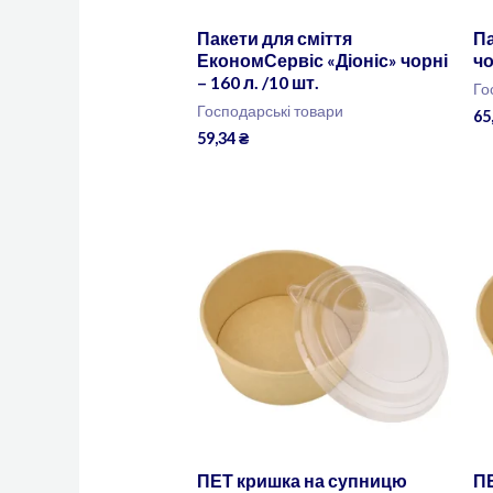
Пакети для сміття
Па
ЕкономСервіс «Діоніс» чорні
чо
– 160 л. /10 шт.
Го
Господарські товари
65
59,34
₴
ПЕТ кришка на супницю
П