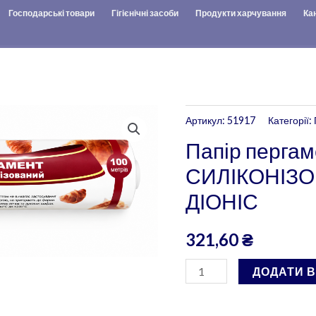
Господарські товари
Гігієнічні засоби
Продукти харчування
Ка
Папір
Артикул:
51917
Категорії:
пергаментний
Папір перга
СИЛІКОНІЗОВАНИЙ
СИЛІКОНІЗО
0,28*100м
ДІОНІС
ДІОНІС
кількість
321,60
₴
ДОДАТИ 