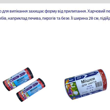
р для випікання захищає форму від прилипання. Харчовий п
ів, наприклад печива, пирогів та безе. Її ширина 28 см, піді