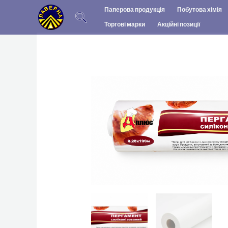
Перейти
Паперова продукція
Побутова хімія
до
Торгові марки
Акційні позиції
вмісту