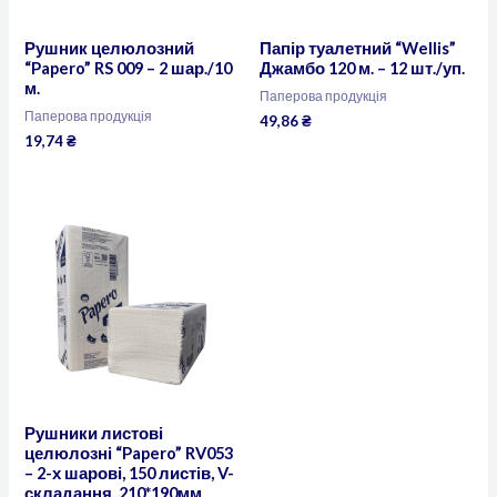
Рушник целюлозний
Папір туалетний “Wellis”
“Papero” RS 009 – 2 шар./10
Джамбо 120 м. – 12 шт./уп.
м.
Паперова продукція
Паперова продукція
49,86
₴
19,74
₴
Рушники листові
целюлозні “Papero” RV053
– 2-х шарові, 150 листів, V-
складання, 210*190мм