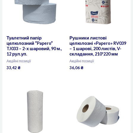
Туалетний папір
Рушники листові
целюлозний “Papero”
целюлозні «Papero» RV039
TJ033 – 2-х шаровий, 90 м.,
– 1 шарові, 200 листів, V-
12 рул.уп.
складання, 210*220 мм
Акційні позиції
Акційні позиції
33,42
₴
36,06
₴