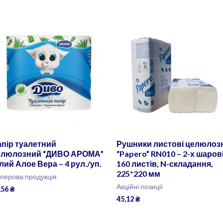
пір туалетний
Рушники листові целюлоз
елюлозний “ДИВО АРОМА”
“Papero” RN010 – 2-х шарові
лий Алое Вера – 4 рул./уп.
160 листів, N-складання,
225*220 мм
перова продукція
Акційні позиції
,56
₴
45,12
₴