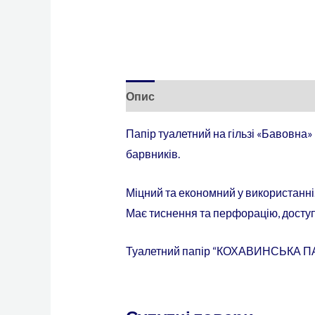
Опис
Відгуки (0)
Папір туалетний на гільзі «Бавовна»
барвників.
Міцний та економний у використанні
Має тиснення та перфорацію, доступ
Туалетний папір “КОХАВИНСЬКА ПАПІ