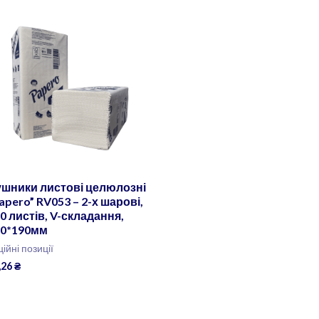
ушники листові целюлозні
apero” RV053 – 2-х шарові,
0 листів, V-складання,
10*190мм
ційні позиції
,26
₴