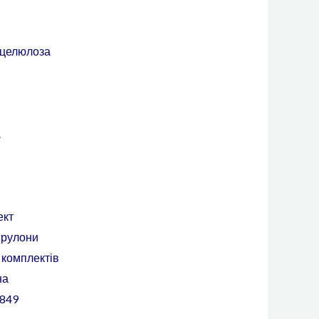
целюлоза
.
ект
 рулони
 комплектів
на
849