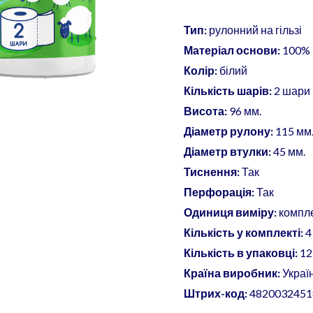
Тип:
рулонний на гільзі
Матеріал основи:
100% 
Колір:
білий
Кількість шарів:
2 шари
Висота:
96 мм.
Діаметр рулону:
115 мм
Діаметр втулки:
45 мм.
Тиснення:
Так
Перфорація:
Так
Одиниця виміру:
компл
Кількість у комплекті:
4
Кількість в упаковці:
12
Країна виробник:
Украї
Штрих-код:
4820032451