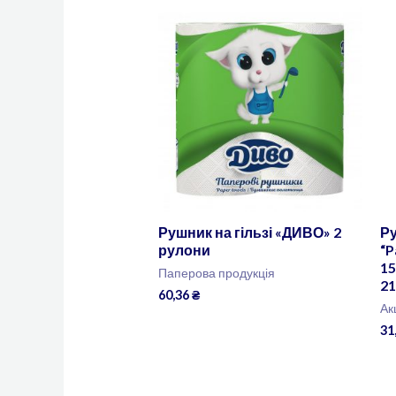
Рушник на гільзі «ДИВО» 2
Р
рулони
“P
15
Паперова продукція
2
60,36
₴
Ак
31