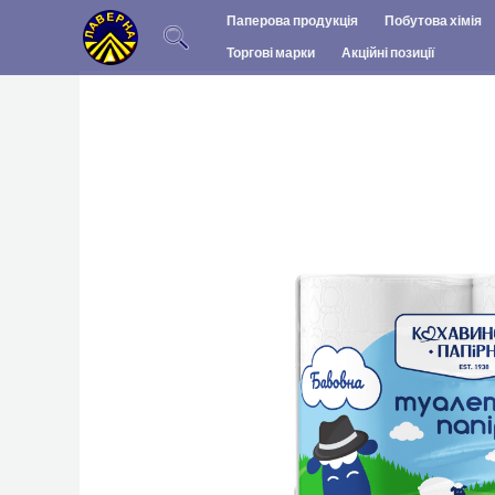
Перейти
Паперова продукція
Побутова хімія
до
Торгові марки
Акційні позиції
вмісту