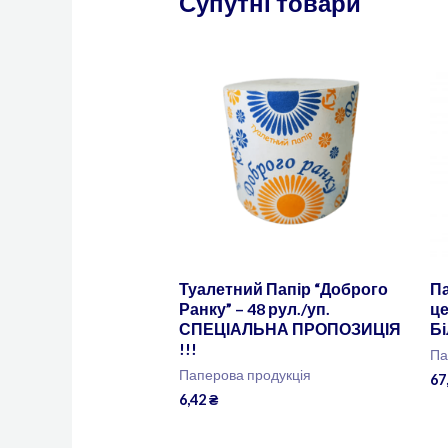
Супутні товари
Туалетний Папір “Доброго
Па
Ранку” – 48 рул./уп.
ц
СПЕЦІАЛЬНА ПРОПОЗИЦІЯ
Бі
!!!
Па
Паперова продукція
67
6,42
₴