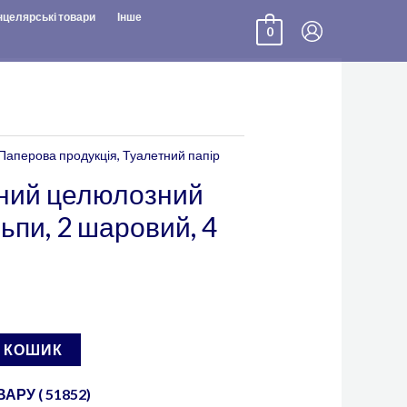
нцелярські товари
Інше
0
Паперова продукція
,
Туалетний папір
тний целюлозний
ьпи, 2 шаровий, 4
В КОШИК
РУ ( 51852)