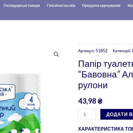
Господарські товари
Гігієнічні засоби
Продукти харчування
Ка
Папір
Артикул:
51852
Категорії:
туалетний
Папір туале
целюлозний
“Бавовна” Ал
"Бавовна"
рулони
Альпи,
2
43,98
₴
шаровий,
4
ДОДАТИ 
рулони
кількість
ХАРАКТЕРИСТИКА ТОВА