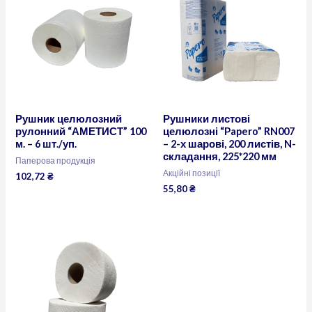
Рушник целюлозний
Рушники листові
рулонний “АМЕТИСТ” 100
целюлозні “Papero” RN007
м. – 6 шт./уп.
– 2-х шарові, 200 листів, N-
складання, 225*220 мм
Паперова продукція
Акційні позиції
102,72
₴
55,80
₴