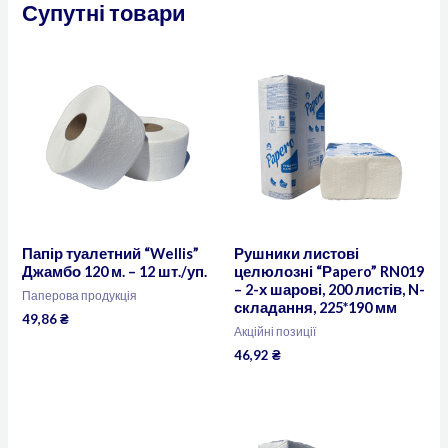
Супутні товари
Папір туалетний “Wellis”
Рушники листові
Джамбо 120 м. – 12 шт./уп.
целюлозні “Рapero” RN019
– 2-х шарові, 200 листів, N-
Паперова продукція
складання, 225*190 мм
49,86
₴
Акційні позиції
46,92
₴