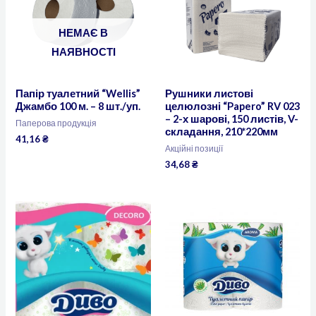
НЕМАЄ В
НАЯВНОСТІ
Папір туалетний “Wellis”
Рушники листові
Джамбо 100 м. – 8 шт./уп.
целюлозні “Papero” RV 023
– 2-х шарові, 150 листів, V-
Паперова продукція
складання, 210*220мм
41,16
₴
Акційні позиції
34,68
₴