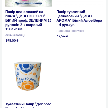
Папір целюлозний на
Папір туалетний
гільзі “ДИВО DECORO”
целюлозний “ДИВО
БІЛИЙ проф. ЗЕЛЕНИМ 16
АРОМА” Білий Алое Вера
рулонів 2-х шаровий
– 4 рул./уп.
150листів
Паперова продукція
Акційні позиції
67,56
₴
198,00
₴
Туалетний Папір “Доброго