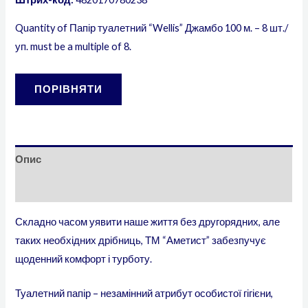
Quantity of Папір туалетний “Wellis” Джамбо 100 м. – 8 шт./
уп. must be a multiple of 8.
ПОРІВНЯТИ
Опис
Додаткова інформація
Складно часом уявити наше життя без другорядних, але
таких необхідних дрібниць, ТМ “Аметист” забезпучує
щоденний комфорт і турботу.
Туалетний папір – незамінний атрибут особистої гігієни,