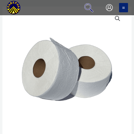
Перейти
MA
до
ME
вмісту