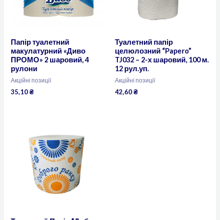
Папір туалетний
Туалетний папір
макулатурний «Диво
целюлозний “Papero”
ПРОМО» 2 шаровий, 4
TJ032 – 2-х шаровий, 100 м.
рулони
12 рул.уп.
Акційні позиції
Акційні позиції
35,10
₴
42,60
₴