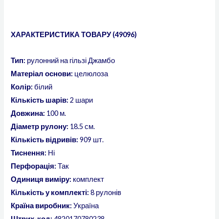
ХАРАКТЕРИСТИКА ТОВАРУ (49096)
Тип:
рулонний на гільзі Джамбо
Матеріал основи:
целюлоза
Колір:
білий
Кількість шарів:
2 шари
Довжина:
100 м.
Діаметр рулону:
18.5 см.
Кількість відривів:
909 шт.
Тиснення:
Ні
Перфорація:
Так
Одиниця виміру:
комплект
Кількість у комплекті:
8 рулонів
Країна виробник:
Україна
Штрих-код:
4820170780238