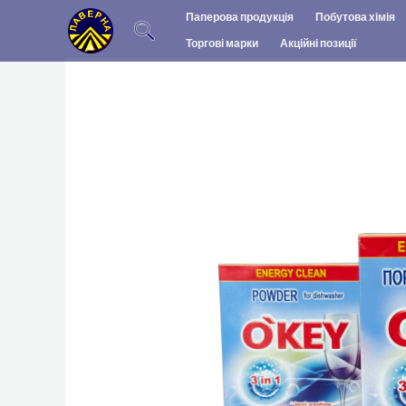
Перейти
Паперова продукція
Побутова хімія
до
Торгові марки
Акційні позиції
вмісту