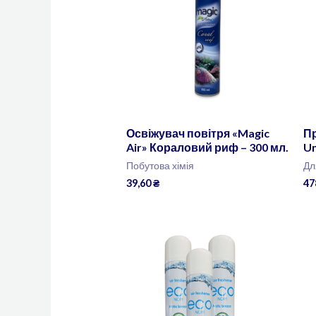
Освіжувач повітря «Magic
Пр
Air» Кораловий риф – 300 мл.
Un
Побутова хімія
Дл
39,60
₴
47