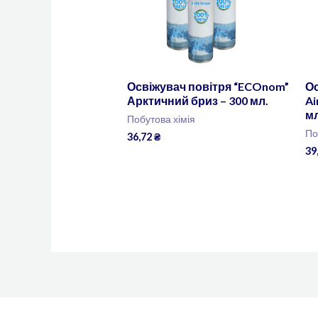
Освіжувач повітря “ECOnom”
Ос
Арктичний бриз – 300 мл.
Ai
мл
Побутова хімія
По
36,72
₴
39