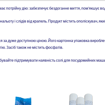
 потрійну дію: забезпечує бездоганне миття, пом’якшує вод
нальоту і слідів від крапель. Продукт містить ополіскувач, я
ься за дуже доступною ціною. Його картонна упаковка виробле
ію. Засіб також не містить фосфатів.
увайте підтримувати наявність солі для посудомийних машин