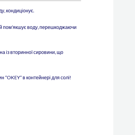
у, кондиціонує.
кий пом’якшує воду, перешкоджаючи
на із вторинної сировини, що
 “OKEY” в контейнері для солі!