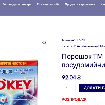
Господарські товари
Гігієнічні засоби
Продукти харчування
Ка
Порошок
Артикул:
50523
ТМ
Категорії:
Акційні позиції
,
Ми
«O`KEY»
Порошок ТМ 
для
посудомийних
посудомийних
машин
92,04
₴
500
г.
ДОДАТИ 
кількість
РОЗПРОДАЖ