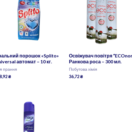
альний порошок «Splito»
Освіжувач повітря “ECOno
iversal автомат – 10 кг.
Ранкова роса – 300 мл.
я прання
Побутова хімія
8,92
₴
36,72
₴