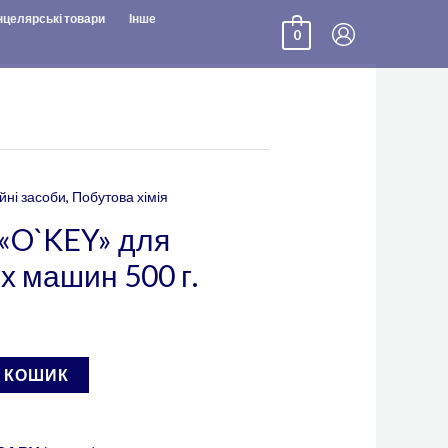
нцелярські товари
Інше
0
йні засоби
,
Побутова хімія
«O`KEY» для
 машин 500 г.
В КОШИК