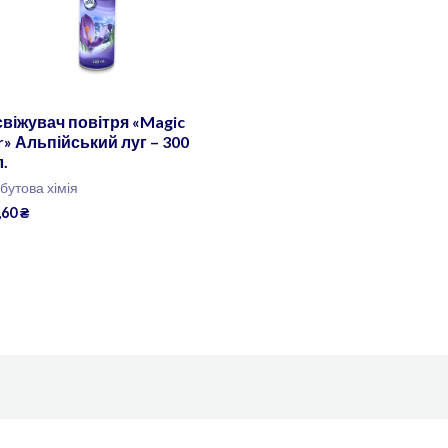
віжувач повітря «Magic
r» Альпійський луг – 300
.
бутова хімія
,60
₴