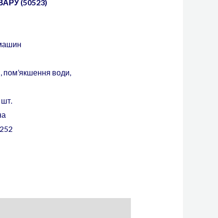
АРУ (50523)
 машин
, пом’якшення води,
 шт.
на
252