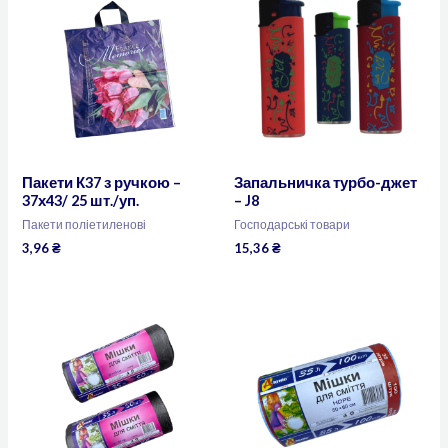
Пакети К37 з ручкою –
Запальничка турбо-джет
37х43/ 25 шт./уп.
– J8
Пакети поліетиленові
Господарські товари
3,96
₴
15,36
₴