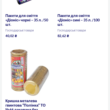
Пакети для сміття
Пакети для сміття
«Діоніс» чорні – 35 л. /50
«Діоніс» сині – 35 л. /100
шт.
шт.
Господарські товари
Господарські товари
40,02
₴
82,62
₴
Кришка металева
гвинтова “Полінка” ТО
№66 лакована без