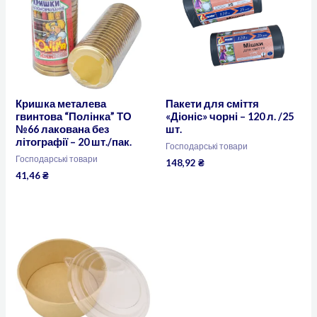
Кришка металева
Пакети для сміття
гвинтова “Полінка” ТО
«Діоніс» чорні – 120 л. /25
№66 лакована без
шт.
літографії – 20 шт./пак.
Господарські товари
Господарські товари
148,92
₴
41,46
₴