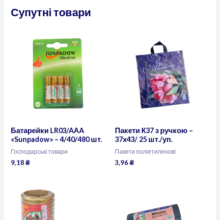
Супутні товари
Батарейки LR03/AАA
Пакети К37 з ручкою –
«Sunpadow» – 4/40/480 шт.
37х43/ 25 шт./уп.
Господарські товари
Пакети поліетиленові
9,18
₴
3,96
₴