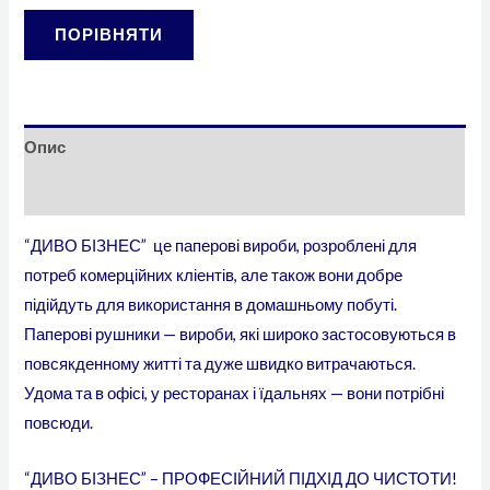
ПОРІВНЯТИ
Опис
Додаткова інформація
“ДИВО БІЗНЕС” це паперові вироби, розроблені для
потреб комерційних кліентів, але також вони добре
підійдуть для використання в домашньому побуті.
Паперові рушники — вироби, які широко застосовуються в
повсякденному житті та дуже швидко витрачаються.
Удома та в офісі, у ресторанах і їдальнях — вони потрібні
повсюди.
“ДИВО БІЗНЕС” – ПРОФЕСІЙНИЙ ПІДХІД ДО ЧИСТОТИ!