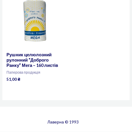
Рушник целюлозний
рулонний “Доброго
Ранку” Мега – 160 листів
Паперова продукція
51,00
₴
Лаверна © 1993