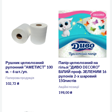
Рушник целюлозний
Папір целюлозний на
рулонний “АМЕТИСТ” 100
гільзі “ДИВО DECORO”
м. – 6 шт./уп.
БІЛИЙ проф. ЗЕЛЕНИМ 16
рулонів 2-х шаровий
Паперова продукція
150листів
102,72
₴
Акційні позиції
198,00
₴