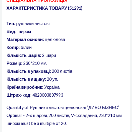
СПЕЦІАЛЬНА ПРОПОЗИЦІЯ
ХАРАКТЕРИСТИКА ТОВАРУ (51291)
Тип:
рушники листові
Вид:
широкі
Матеріал основи:
целюлоза
Колір:
білий
Кількість шарів:
2 шари
Розмір:
230*210 мм.
Кількість в упаковці:
200 листів
Кількість в ящику:
20 уп.
Країна виробник:
Україна
Штрих-код:
4820003837993
Quantity of Рушники листові целюлозні “ДИВО БІЗНЕС”
Optimal – 2-х шарові, 200 листів, V-складання, 230*210 мм,
широкі must be a multiple of 20.