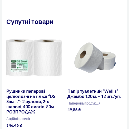
Супутні товари
Рушники паперові
Папір туалетний “Wellis”
целюлозні на гільзі “DS
Джамбо 120 м. – 12 шт./уп.
Smart”- 2 рулони, 2-х
Паперова продукція
шарові, 400 листів, 80м
49,86
₴
РОЗПРОДАЖ
Акційні позиції
146,46
₴