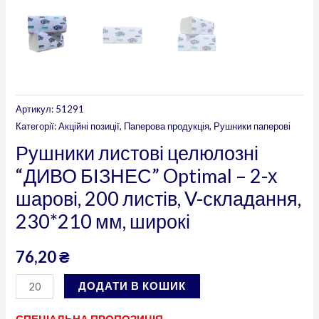
широкі
кількість
Артикул:
51291
Категорії:
Акційні позиції
,
Паперова продукція
,
Рушники паперові
Рушники листові целюлозні
“ДИВО БІЗНЕС” Optimal – 2-х
шарові, 200 листів, V-складання,
230*210 мм, широкі
76,20
₴
ДОДАТИ В КОШИК