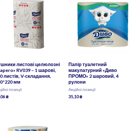
ушники листові целюлозні
Папір туалетний
apero» RV039 – 1 шарові,
макулатурний «Диво
0 листів, V-складання,
ПРОМО» 2 шаровий, 4
0*220 мм
рулони
ційні позиції
Акційні позиції
,06
₴
35,10
₴