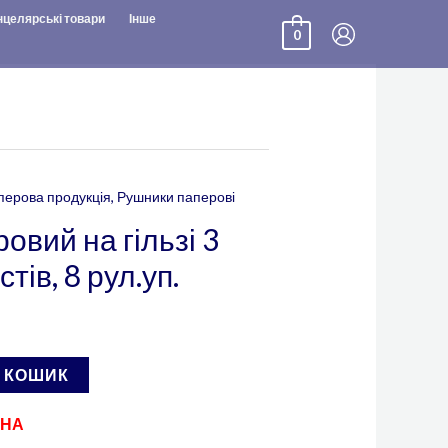
нцелярські товари
Інше
0
перова продукція
,
Рушники паперові
овий на гільзі 3
тів, 8 рул.уп.
В КОШИК
ЕНА