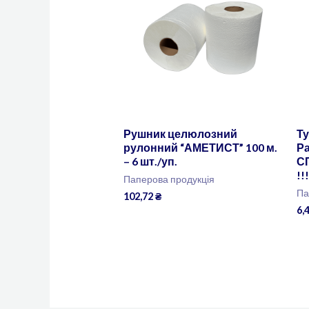
Рушник целюлозний
Ту
рулонний “АМЕТИСТ” 100 м.
Ра
– 6 шт./уп.
С
!!
Паперова продукція
Па
102,72
₴
6,