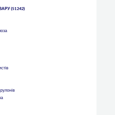
АРУ (51242)
лоза
истів
 рулонів
на