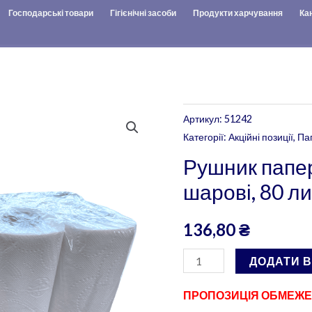
Господарські товари
Гігієнічні засоби
Продукти харчування
Ка
Рушник
Артикул:
51242
паперовий
Категорії:
Акційні позиції
,
Па
на
Рушник папер
гільзі
шарові, 80 лис
3
шарові,
136,80
₴
80
листів,
ДОДАТИ 
8
ПРОПОЗИЦІЯ ОБМЕЖ
рул.уп.