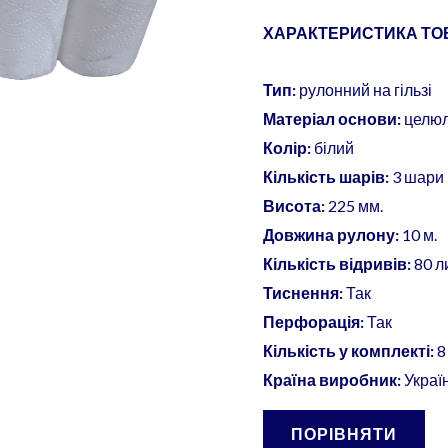
кількість
ХАРАКТЕРИСТИКА ТОВ
Тип:
рулонний на гільзі
Матеріал основи:
целю
Колір:
білий
Кількість шарів:
3 шари
Висота:
225 мм.
Довжина рулону:
10 м.
Кількість відривів:
80 л
Тиснення:
Так
Перфорація:
Так
Кількість у комплекті:
8
Країна виробник:
Украї
ПОРІВНЯТИ