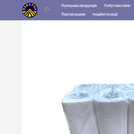
Перейти
Паперова продукція
Побутова хімія
до
Торгові марки
Акційні позиції
вмісту