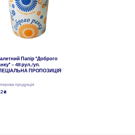
алетний Папір “Доброго
нку” – 48 рул./уп.
ПЕЦІАЛЬНА ПРОПОЗИЦІЯ
!
перова продукція
42
₴