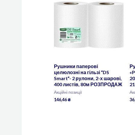
Рушники паперові
Р
целюлозні на гільзі “DS
«P
Smart”- 2 рулони, 2-х шарові,
20
400 листів, 80м РОЗПРОДАЖ
21
Акційні позиції
Ак
146,46
₴
36