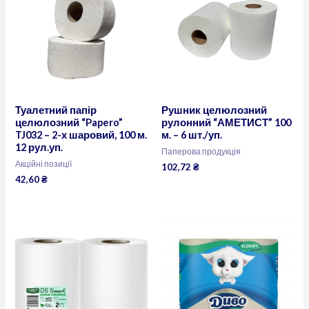
Туалетний папір
Рушник целюлозний
целюлозний “Papero”
рулонний “АМЕТИСТ” 100
TJ032 – 2-х шаровий, 100 м.
м. – 6 шт./уп.
12 рул.уп.
Паперова продукція
Акційні позиції
102,72
₴
42,60
₴