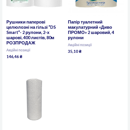
Рушники паперові
Папір туалетний
целюлозні на гільзі “DS
макулатурний «Диво
Smart”- 2 рулони, 2-х
ПРОМО» 2 шаровий, 4
шарові, 400 листів, 80м
рулони
РОЗПРОДАЖ
Акційні позиції
Акційні позиції
35,10
₴
146,46
₴