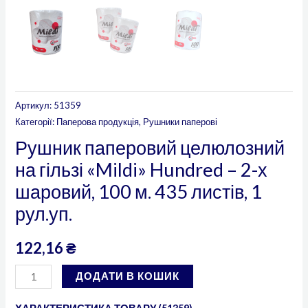
рул.уп.
кількість
Артикул:
51359
Категорії:
Паперова продукція
,
Рушники паперові
Рушник паперовий целюлозний
на гільзі «Mildi» Hundred – 2-х
шаровий, 100 м. 435 листів, 1
рул.уп.
122,16
₴
ДОДАТИ В КОШИК