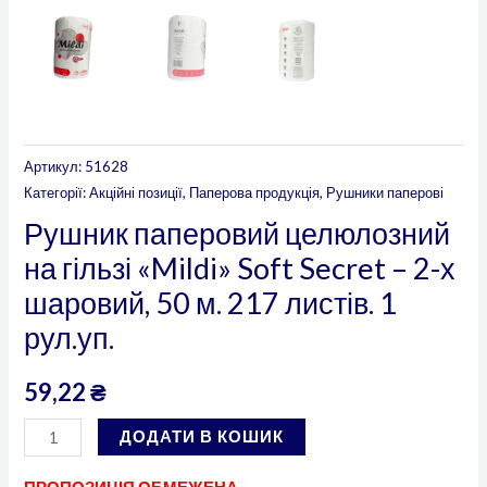
1
рул.уп.
кількість
Артикул:
51628
Категорії:
Акційні позиції
,
Паперова продукція
,
Рушники паперові
Рушник паперовий целюлозний
на гільзі «Mildi» Soft Secret – 2-х
шаровий, 50 м. 217 листів. 1
рул.уп.
59,22
₴
ДОДАТИ В КОШИК