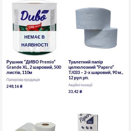
НЕМАЄ В
НАЯВНОСТІ
Рушник “ДИВО Premio”
Туалетний папір
Grande XL, 2 шаровий, 500
целюлозний “Papero”
листів, 110м
TJ033 – 2-х шаровий, 90 м.,
12 рул.уп.
Паперова продукція
Акційні позиції
248,16
₴
33,42
₴