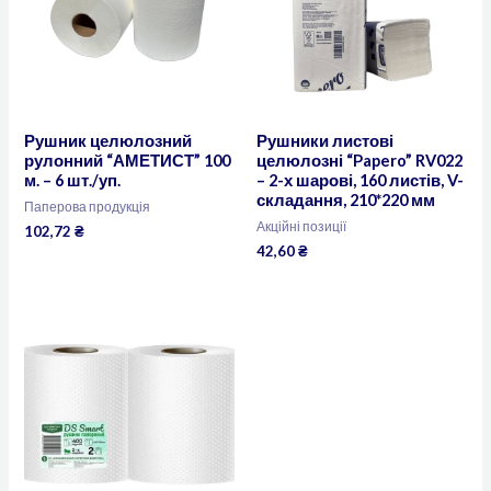
Рушник целюлозний
Рушники листові
рулонний “АМЕТИСТ” 100
целюлозні “Papero” RV022
м. – 6 шт./уп.
– 2-х шарові, 160 листів, V-
складання, 210*220 мм
Паперова продукція
Акційні позиції
102,72
₴
42,60
₴