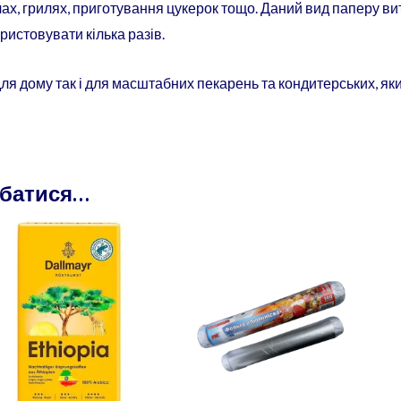
ах, грилях, приготування цукерок тощо. Даний вид паперу ви
ристовувати кілька разів.
ля дому так і для масштабних пекарень та кондитерських, як
обатися…