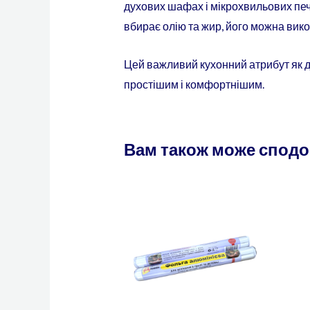
духових шафах і мікрохвильових печ
вбирає олію та жир, його можна вико
Цей важливий кухонний атрибут як д
простішим і комфортнішим.
Вам також може спод