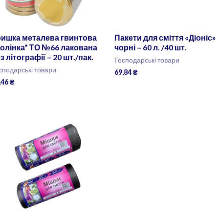
ришка металева гвинтова
Пакети для сміття «Діоніс»
олінка” ТО №66 лакована
чорні – 60 л. /40 шт.
з літографії – 20 шт./пак.
Господарські товари
сподарські товари
69,84
₴
,46
₴