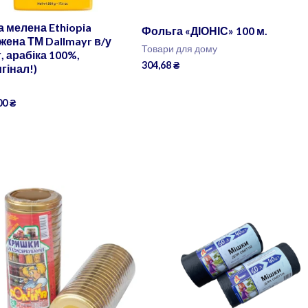
а мелена Ethiopia
Фольга «ДІОНІС» 100 м.
жена ТМ Dallmayr в/у
Товари для дому
, арабіка 100%,
304,68
₴
гінал!)
00
₴