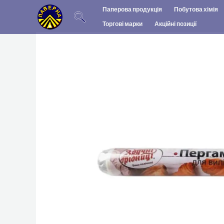
Перейти
Паперова продукція
Побутова хімія
до
Торгові марки
Акційні позиції
вмісту