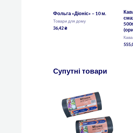
Кав
Фольга «Діоніс» – 10 м.
сма
Товари для дому
500г
36,42
₴
(ори
Кава
555,
Супутні товари