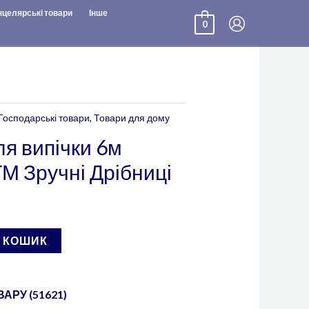
нцелярські товари
Інше
0
Господарські товари
,
Товари для дому
я випічки 6м
М Зручні Дрібниці
В КОШИК
АРУ (51621)