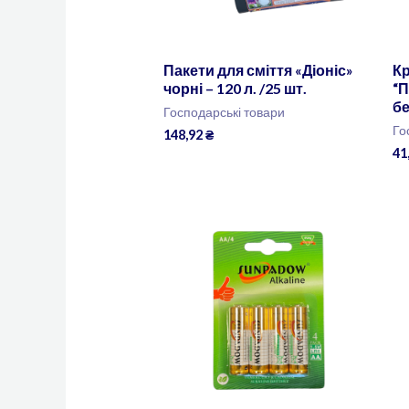
Пакети для сміття «Діоніс»
К
чорні – 120 л. /25 шт.
“П
бе
Господарські товари
Го
148,92
₴
41