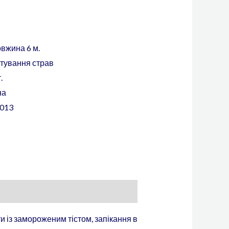
овжина 6 м.
тування страв
.
на
013
 із замороженим тістом, запікання в