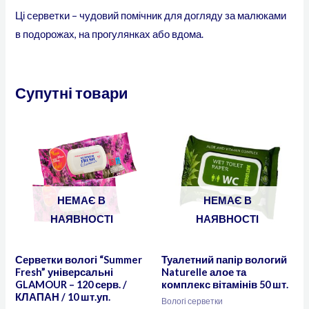
Ці серветки – чудовий помічник для догляду за малюками
в подорожах, на прогулянках або вдома.
Супутні товари
НЕМАЄ В
НЕМАЄ В
НАЯВНОСТІ
НАЯВНОСТІ
Серветки вологі “Summer
Туалетний папір вологий
Fresh” універсальні
Naturelle алое та
GLAMOUR – 120 серв. /
комплекс вітамінів 50 шт.
КЛАПАН / 10 шт.уп.
Вологі серветки