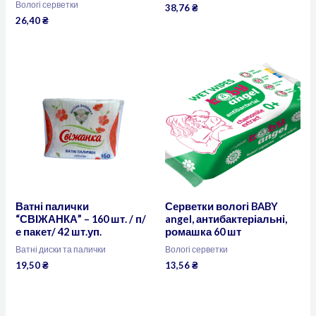
Вологі серветки
38,76
₴
26,40
₴
Ватні палички
Серветки вологі BABY
“СВІЖАНКА” – 160 шт. / п/
angel, антибактеріальні,
е пакет/ 42 шт.уп.
ромашка 60 шт
Ватні диски та палички
Вологі серветки
19,50
₴
13,56
₴