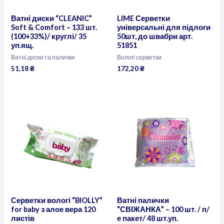
Ватні диски “CLEANIC”
LIME Серветки
Soft & Comfort – 133 шт.
універсальні для підлоги
(100+33%)/ круглі/ 35
50шт, до швабри арт.
уп.ящ.
51851
Ватні диски та палички
Вологі серветки
51,18
₴
172,20
₴
Серветки вологі “BIOLLY”
Ватні палички
for baby з алое вера 120
“СВІЖАНКА” – 100 шт. / п/
листів
е пакет/ 48 шт.уп.