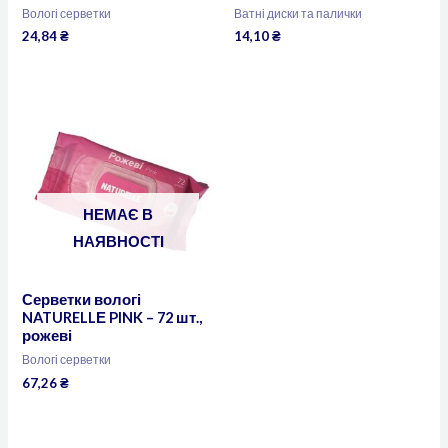
Вологі серветки
Ватні диски та палички
24,84
₴
14,10
₴
НЕМАЄ В
НАЯВНОСТІ
Серветки вологі
NATURELLЕ PINK – 72 шт.,
рожеві
Вологі серветки
67,26
₴