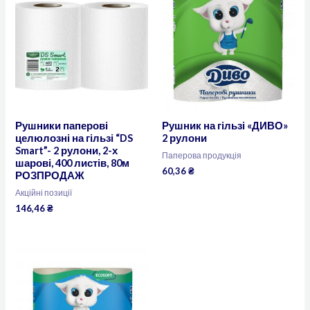
Рушники паперові
Рушник на гільзі «ДИВО»
целюлозні на гільзі “DS
2 рулони
Smart”- 2 рулони, 2-х
Паперова продукція
шарові, 400 листів, 80м
60,36
₴
РОЗПРОДАЖ
Акційні позиції
146,46
₴