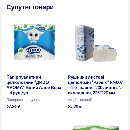
Супутні товари
Папір туалетний
Рушники листові
целюлозний “ДИВО
целюлозні “Papero” RN007
АРОМА” Білий Алое Вера
– 2-х шарові, 200 листів, N-
– 4 рул./уп.
складання, 225*220 мм
Паперова продукція
Акційні позиції
67,56
₴
55,80
₴