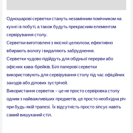
Додаткова інформація
Одношарові серветки стануть незамінним помічником на
кухні і в побуті, а також будуть прекрасним елементом
сервірування столу.
Cерветки виготовлені з якісної целюлози, ефективно
вбирають вологу і видаляють забруднення.
Серветки чудово підійдуть для обідньої перерви або
офісних кава-брейків. Білі паперові серветки
використовують для сервірування столу під час офіційних
заходів або ділових зустрічей.
Використання серветок – це не просто сервіровка столу
одним з найважливіших предметів, це просто необхідна річ
при будь-якій трапезі. Їх відсутність просто зіпсує навіть
самий вишуканий стіл.