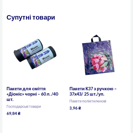
Супутні товари
Пакети для сміття
Пакети К37 з ручкою –
«Діоніс» чорні – 60 л. /40
37х43/ 25 шт./уп.
шт.
Пакети поліетиленові
Господарські товари
3,96
₴
69,84
₴