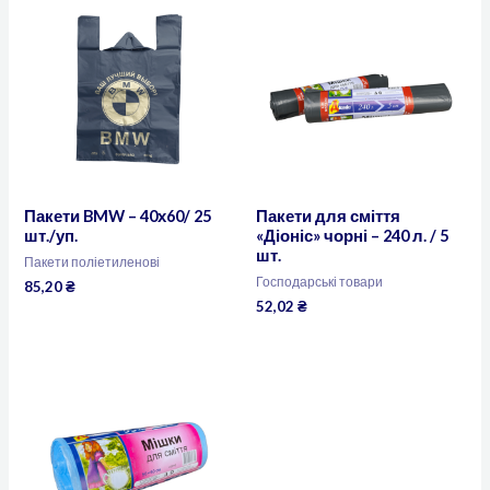
Пакети BMW – 40х60/ 25
Пакети для сміття
шт./уп.
«Діоніс» чорні – 240 л. / 5
шт.
Пакети поліетиленові
Господарські товари
85,20
₴
52,02
₴