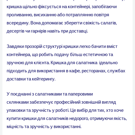
кришка щільно фіксується на контейнері, запобігаючи
проливанню, висиханню або потраплянню повітря
всередину. Вона допомагає зберегти свіжість салатів,
десертів чи гарнірів навіть при доставці.
Завдяки прозорій структурі кришки легко бачити вміст
контейнера, що робить подачу більш естетичною та
зручною для клієнта. Кришка для салатника ідеально
підходить для використання в кафе, ресторанах, службах
доставки та кейтерингу.
У поєднанні з
салатниками
та
паперовими
склянками
забезпечує професійний зовнішній вигляд
упаковки та зручність у роботі. Це вибір для тих, хто хоче
купити кришки для салатників недорого, отримуючи якість,
міцність та зручність у використанні.