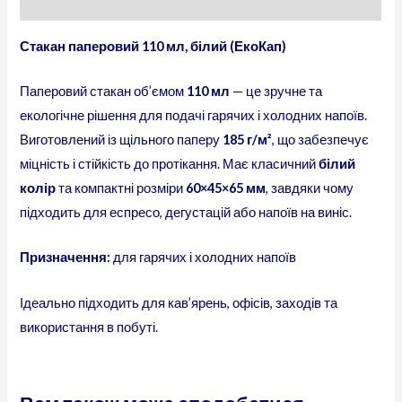
Відгуки (0)
Стакан паперовий 110 мл, білий (ЕкоКап)
Паперовий стакан об’ємом
110 мл
— це зручне та
екологічне рішення для подачі гарячих і холодних напоїв.
Виготовлений із щільного паперу
185 г/м²
, що забезпечує
міцність і стійкість до протікання. Має класичний
білий
колір
та компактні розміри
60×45×65 мм
, завдяки чому
підходить для еспресо, дегустацій або напоїв на виніс.
Призначення:
для гарячих і холодних напоїв
Ідеально підходить для кав’ярень, офісів, заходів та
використання в побуті.