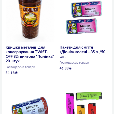
Кришки металеві для
Пакети для сміття
консервування TWIST-
«Діоніс» зелені – 35 л. /50
OFF 82 гвинтова “Полінка”
шт.
20 штук
Господарські товари
Господарські товари
41,88
₴
51,18
₴