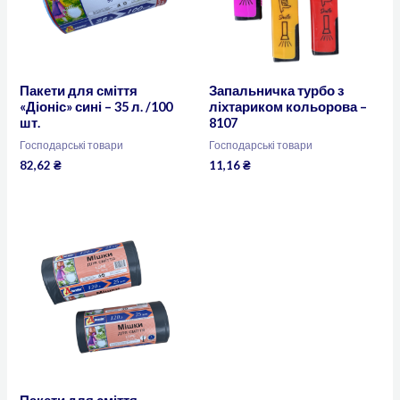
Пакети для сміття
Запальничка турбо з
«Діоніс» сині – 35 л. /100
ліхтариком кольорова –
шт.
8107
Господарські товари
Господарські товари
82,62
₴
11,16
₴