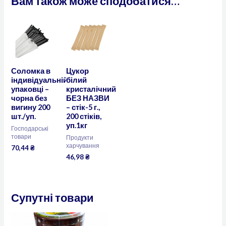
Вам також може сподобатися…
Соломка в
Цукор
індивідуальній
білий
упаковці –
кристалічний
чорна без
БЕЗ НАЗВИ
вигину 200
– стік-5 г.,
шт./уп.
200 стіків,
уп.1кг
Господарські
товари
Продукти
харчування
70,44
₴
46,98
₴
Супутні товари