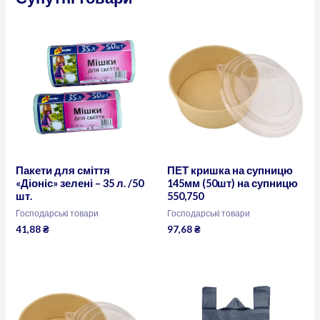
Пакети для сміття
ПЕТ кришка на супницю
«Діоніс» зелені – 35 л. /50
145мм (50шт) на супницю
шт.
550,750
Господарські товари
Господарські товари
41,88
₴
97,68
₴