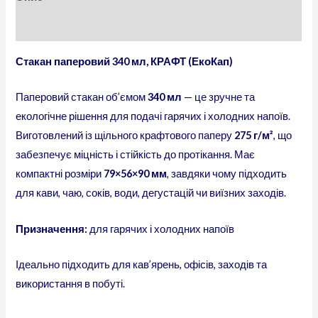
Відгуки (0)
Стакан паперовий 340 мл, КРАФТ (ЕкоКап)
Паперовий стакан об’ємом
340 мл
— це зручне та
екологічне рішення для подачі гарячих і холодних напоїв.
Виготовлений із щільного крафтового паперу
27
5 г/м²
, що
забезпечує міцність і стійкість до протікання. Має
компактні розміри
79×56×90 мм
, завдяки чому підходить
для кави, чаю, соків, води, дегустацій чи виїзних заходів.
Призначення:
для гарячих і холодних напоїв
Ідеально підходить для кав’ярень, офісів, заходів та
використання в побуті.