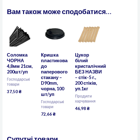
Вам також може сподобатися…
Соломка
Кришка
Цукор
ЧОРНА
пластикова
білий
4,8мм 21см,
до
кристалічний
200шт/уп
паперового
БЕЗ НАЗВИ
стакану –
– стік-5 г.,
Господарські
D90mm,
200 стіків,
товари
чорна, 100
уп.1кг
37,50
₴
шт/уп
Продукти
харчування
Господарські
товари
46,98
₴
72,66
₴
Супутні товари