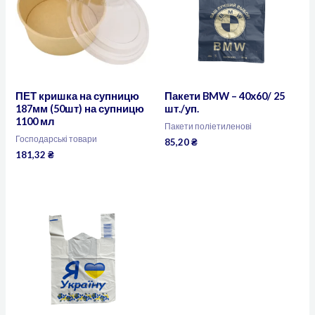
ПЕТ кришка на супницю
Пакети BMW – 40х60/ 25
187мм (50шт) на супницю
шт./уп.
1100 мл
Пакети поліетиленові
Господарські товари
85,20
₴
181,32
₴