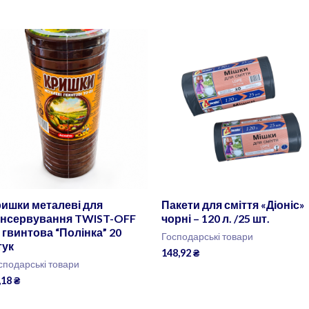
ишки металеві для
Пакети для сміття «Діоніс»
онсервування TWIST-OFF
чорні – 120 л. /25 шт.
 гвинтова “Полінка” 20
Господарські товари
тук
148,92
₴
сподарські товари
,18
₴