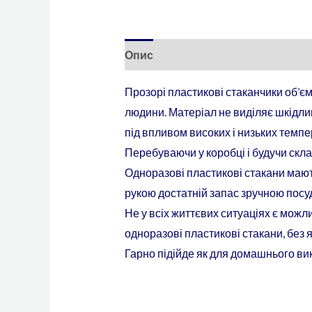
Опис
Відгуки (0)
Прозорі пластикові стаканчики об’єм
людини. Матеріал не виділяє шкідлив
під впливом високих і низьких темпе
Перебуваючи у коробці і будучи скл
Одноразові пластикові стакани мають
рукою достатній запас зручною посу
Не у всіх життєвих ситуаціях є можл
одноразові пластикові стакани, без
Гарно підійде як для домашнього вик