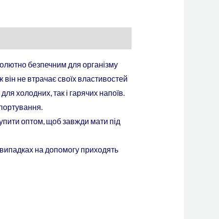
бсолютно безпечним для організму
ж він не втрачає своїх властивостей
ля холодних, так і гарячих напоїв.
спортування.
купити оптом, щоб завжди мати під
их випадках на допомогу приходять