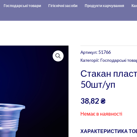
Господарські товари
Гігієнічні засоби
Продукти харчування
Ка
Артикул:
51766
Категорії:
Господарські това
Стакан плас
50шт/уп
38,82
₴
Немає в наявності
ХАРАКТЕРИСТИКА ТОВ