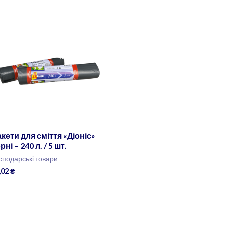
кети для сміття «Діоніс»
рні – 240 л. / 5 шт.
сподарські товари
,02
₴