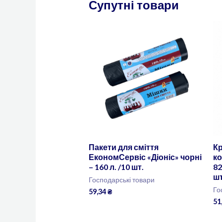
Супутні товари
Пакети для сміття
Кр
ЕкономСервіс «Діоніс» чорні
к
– 160 л. /10 шт.
82
ш
Господарські товари
Го
59,34
₴
51