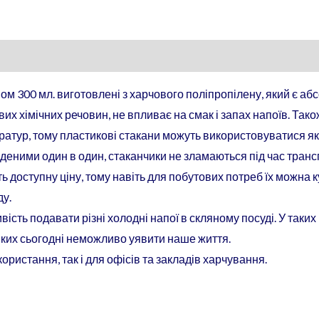
ом 300 мл. виготовлені з харчового поліпропілену, який є а
их хімічних речовин, не впливає на смак і запах напоїв. Тако
ратур, тому пластикові стакани можуть використовуватися як д
аденими один в один, стаканчики не зламаються під час тран
 доступну ціну, тому навіть для побутових потреб їх можна 
ду.
ивість подавати різні холодні напої в скляному посуді. У так
 яких сьогодні неможливо уявити наше життя.
ористання, так і для офісів та закладів харчування.