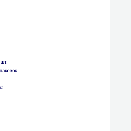
 шт.
упаковок
на