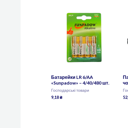
Батарейки LR 6/AA
Па
«Sunpadow» – 4/40/480 шт.
чо
Господарські товари
Го
9,18
₴
52