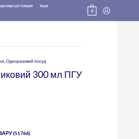
нцелярські товари
Інше
0
ри
,
Одноразовий посуд
тиковий 300 мл ПГУ
АРУ (51766)