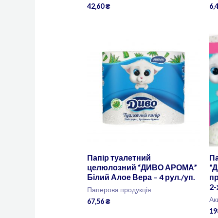
42,60
₴
6,
Папір туалетний
Па
целюлозний “ДИВО АРОМА”
“
Білий Алое Вера – 4 рул./уп.
п
2-
Паперова продукція
Ак
67,56
₴
19