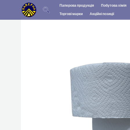
Перейти
Паперова продукція
Побутова хімія
до
Торгові марки
Акційні позиції
вмісту