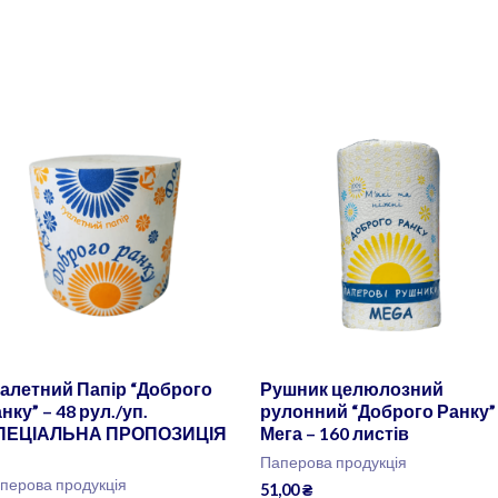
алетний Папір “Доброго
Рушник целюлозний
нку” – 48 рул./уп.
рулонний “Доброго Ранку”
ПЕЦІАЛЬНА ПРОПОЗИЦІЯ
Мега – 160 листів
!
Паперова продукція
перова продукція
51,00
₴