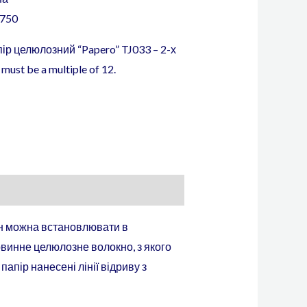
750
пір целюлозний “Papero” TJ033 – 2-х
must be a multiple of 12.
он можна встановлювати в
винне целюлозне волокно, з якого
апір нанесені лінії відриву з