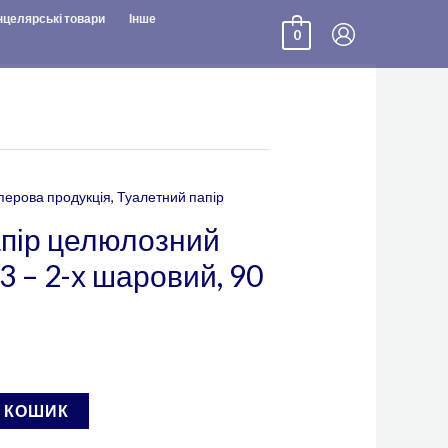
нцелярські товари
Інше
0
перова продукція
,
Туалетний папір
апір целюлозний
3 – 2-х шаровий, 90
В КОШИК