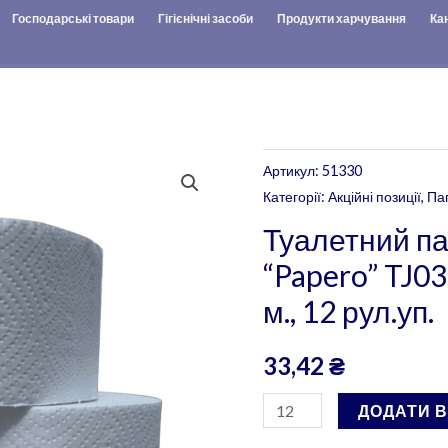
Господарські товари
Гігієнічні засоби
Продукти харчування
Ка
Туалетний
Артикул:
51330
папір
Категорії:
Акційні позиції
,
Па
целюлозний
Туалетний п
"Papero"
“Papero” TJ03
TJ033
м., 12 рул.уп.
-
2-
33,42
₴
х
шаровий,
ДОДАТИ 
90