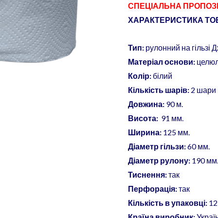
м.,
СПЕЦІАЛЬНА ПРОПОЗ
12
ХАРАКТЕРИСТИКА ТОВ
рул.уп.
кількість
Тип:
рулонний на гільзі 
Матеріал основи:
целю
Колір:
білий
Кількість шарів:
2 шари
Довжина:
90 м.
Висота:
91 мм.
Ширина:
125 мм.
Діаметр гільзи:
60 мм.
Діаметр рулону:
190 мм
Тиснення:
так
Перфорація:
так
Кількість в упаковці:
12
Країна виробник:
Украї