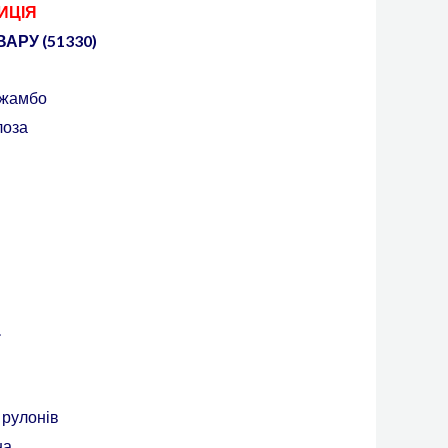
ИЦІЯ
АРУ (51330)
Джамбо
лоза
.
 рулонів
на