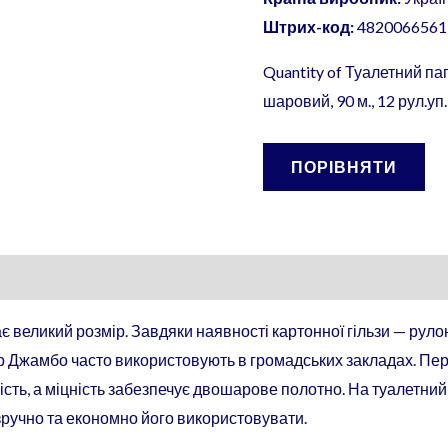
Штрих-код:
4820066561
Quantity of Туалетний па
шаровий, 90 м., 12 рул.уп. 
ПОРІВНЯТИ
є великий розмір. Завдяки наявності картонної гільзи — рул
р Джамбо часто використовують в громадських закладах. Пер
сть, а міцність забезпечує двошарове полотно. На туалетний п
ручно та економно його використовувати.