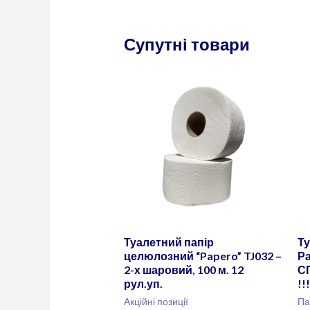
Супутні товари
Туалетний папір
Ту
целюлозний “Papero” TJ032 –
Ра
2-х шаровий, 100 м. 12
С
рул.уп.
!!
Акційні позиції
Па