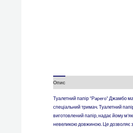
Опис
Додаткова інформація
Туалетний папір “Рapero” Джамбо ма
спеціальний тримач. Туалетний папі
виготовлений папір, надає йому м’які
невеликою довжиною. Це дозволяє з