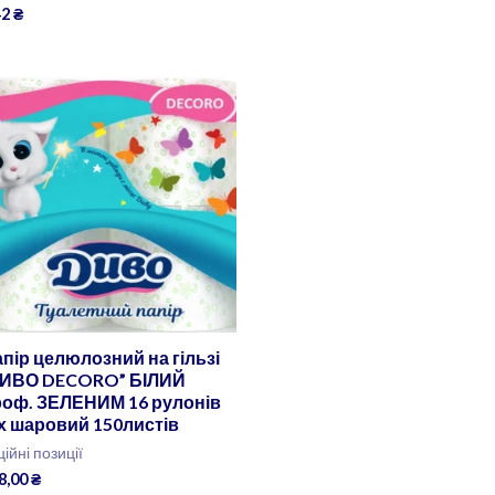
42
₴
пір целюлозний на гільзі
ДИВО DECORO” БІЛИЙ
роф. ЗЕЛЕНИМ 16 рулонів
х шаровий 150листів
ційні позиції
8,00
₴