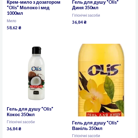
Крем-мило з дозатором
Гель для душу “Olis”
“Olis” Молоко і мед
Диня 350мл
1000мл
Гігієнічні засоби
Мило
36,84
₴
58,62
₴
Гель для душу “Olis”
Кокос 350мл
Гігієнічні засоби
Гель для душу “Olis”
Ваніль 350мл
36,84
₴
Гігієнічні засоби