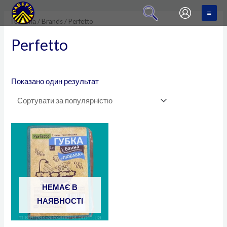
Перейти
MA
до
Головна
/
Brands
/ Perfetto
ME
вмісту
Perfetto
Показано один результат
НЕМАЄ В
НАЯВНОСТІ