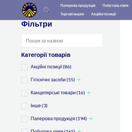
Перейти
Паперова продукція
Побутова хімія
до
Торгові марки
Акційні позиції
вмісту
Фільтри
Категорії товарів
Акційні позиції
(86)
Гігієнічні засоби
(55)
Канцелярські товари
(16)
Інше
(3)
Паперова продукція
(194)
Побутова хімія
(165)