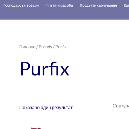
Господарські товари
Гігієнічні засоби
Продукти харчування
Ка
Головна
/
Brands
/ Purfix
Purfix
Показано один результат