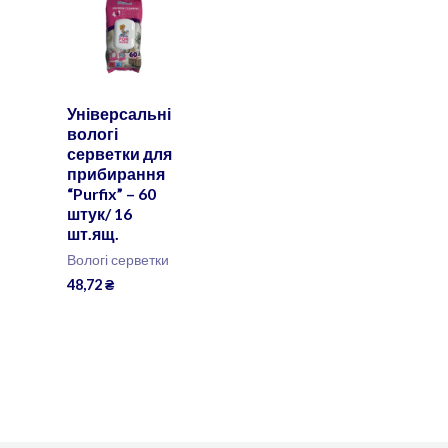
Універсальні
вологі
серветки для
прибирання
“Purfix” – 60
штук/ 16
шт.ящ.
Вологі серветки
48,72
₴