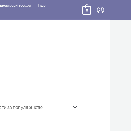
нцелярські товари
Інше
0