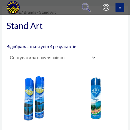
Sorted
Перейти
MA
by
popularity
до
Головна
/
Brands
/ Stand Art
ME
вмісту
Stand Art
Відображаються усі з 4 результатів